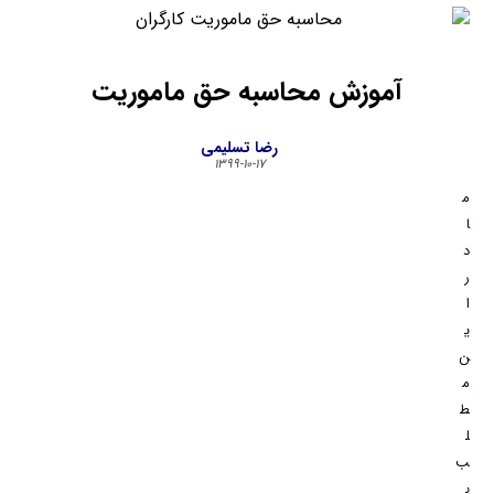
آموزش محاسبه حق ماموریت
رضا تسلیمی
۱۳۹۹-۱۰-۱۷
م
ا
د
ر
ا
ی
ن
م
ط
ل
ب
ب