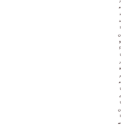
ر
م
ن
د
ا
ن
و
ک
ا
ر
ف
ر
م
ا
ی
ا
ن
ا
س