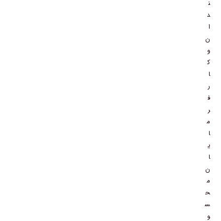
ن
د
ا
ن
و
ک
ا
ر
ف
ر
م
ا
ی
ا
ن
م
ح
س
و