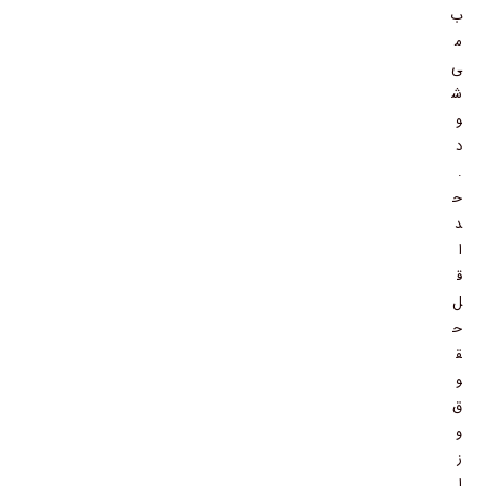
ب
م
ی‌
ش
و
د
.
ح
د
ا
ق
ل
ح
ق
و
ق
و
ز
ا