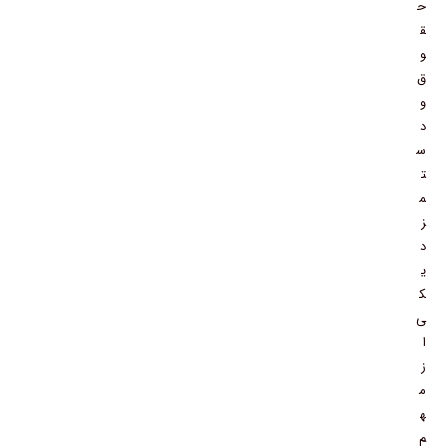
ح
ق
و
ق
و
د
س
ت
م
ز
د
ی
ک
ی
ا
ز
م
ه
م‌