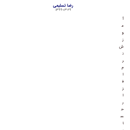
رضا تسلیمی
۱۳۹۹-۰۳-۲۹
آ
م
و
ز
ش
ن
ر
م
ا
ف
ز
ا
ر
ح
س
ا