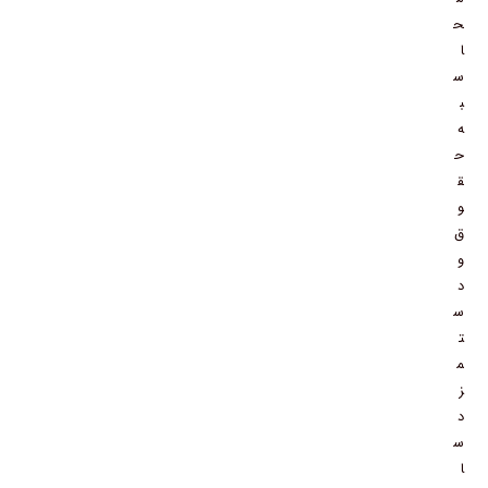
ح
ا
س
ب
ه
ح
ق
و
ق
و
د
س
ت
م
ز
د
س
ا