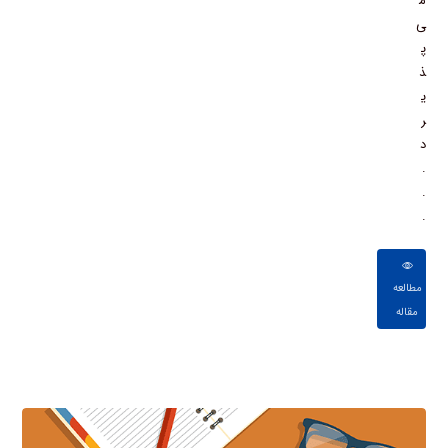
م
ی
پ
ذ
ی
ر
د
.
.
.
مطالعه
مقاله