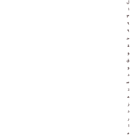
ل
۱
۳
۹
۹
ح
ق
و
ق
و
د
س
ت
م
ز
د
ر
ا
م