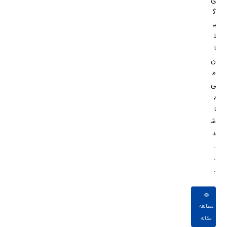
گ
ی
ل
ا
ن
م
ی
ب
ا
ش
د
.
.
.
مطالعه
مقاله