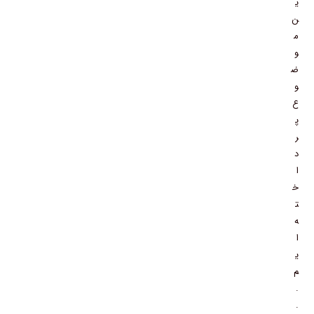
ی
ن
م
و
ض
و
ع
پ
ر
د
ا
خ
ت
ه
ا
ی
م
.
.