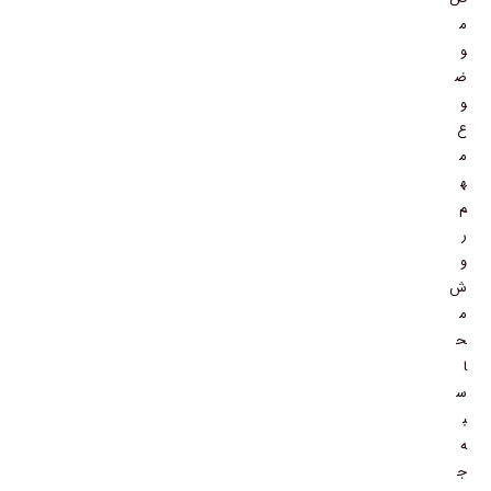
م
و
ض
و
ع
م
ه
م
ر
و
ش
م
ح
ا
س
ب
ه
ج