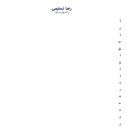
رضا تسلیمی
۱۴۰۱-۰۵-۳۱
آ
ی
ا
ح
ق
ا
و
ل
ا
د
ب
ه
م
د
ی
ر