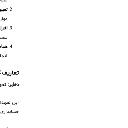
شناخ
تعیی
موار
افزا
تصمی
هماه
ایجا
تعاریف ک
تعهد
ذخایر:
این تعهدات
حسابداری 