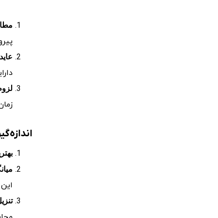
مطال
پیرو
عاید
دارا
لزوم
زمان
اندازه‌گی
بهتری
میان
این 
تنزی
محاس