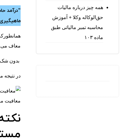
همه چیز درباره مالیات
“درآمد حا
حق‌الوکاله وکلا + آموزش
ماهیگیری‌،
محاسبه تمبر مالیاتی طبق
همانطورکه 
ماده ۱۰۳
معاف می ب
بدون شک ت
در نتیجه م
معافیت ماده
نکته 
مستق