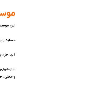
موسس
این
موسسه
حسابداران
آنها جزء 
و محلی،
حس