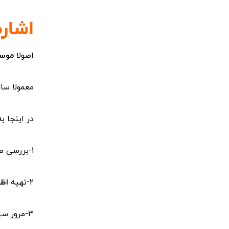
اشار
اصولا
موسس
معمولا ساز
در اینجا ب
۱-بررسی صورت های مالی برای اطمینان از انطباق آنها با قوانین مربوطه.
۲-تهیه
اظه
۳-مرور سیستم های حسابداری برای اطمینان از اینکه آنها از رویه های پذیرفته شده در شاخه حسابداری استفاده می کنند.