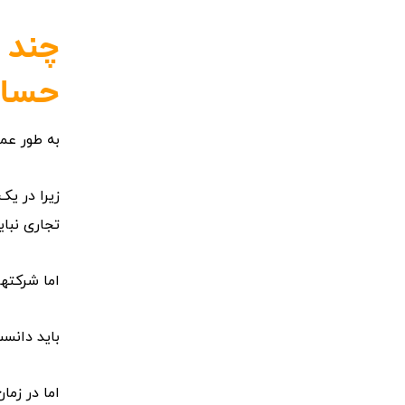
چند 
حساب
به طور عم
زیرا در یک
تجاری نبای
اما شرکته
باید دانس
اما در زم